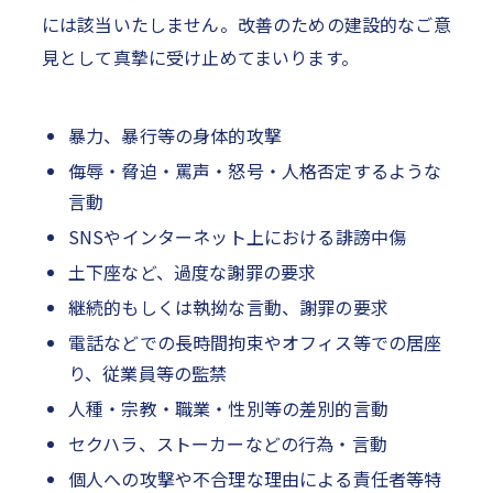
には該当いたしません。改善のための建設的なご意
見として真摯に受け止めてまいります。
暴力、暴行等の身体的攻撃
侮辱・脅迫・罵声・怒号・人格否定するような
言動
SNSやインターネット上における誹謗中傷
土下座など、過度な謝罪の要求
継続的もしくは執拗な言動、謝罪の要求
電話などでの長時間拘束やオフィス等での居座
り、従業員等の監禁
人種・宗教・職業・性別等の差別的言動
セクハラ、ストーカーなどの行為・言動
個人への攻撃や不合理な理由による責任者等特